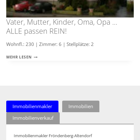
Vater, Mutter, Kinder, Oma, Opa …
ALLE passen REIN!
Wohnfl.: 230 | Zimmer: 6 | Stellplätze: 2
VATER,
MEHR LESEN
MUTTER,
KINDER,
OMA,
OPA
…
ALLE
PASSEN
REIN!
Immobilienmakler
Immobilien
Immobilienverkauf
Immobilienmakler Fröndenberg-Altendorf