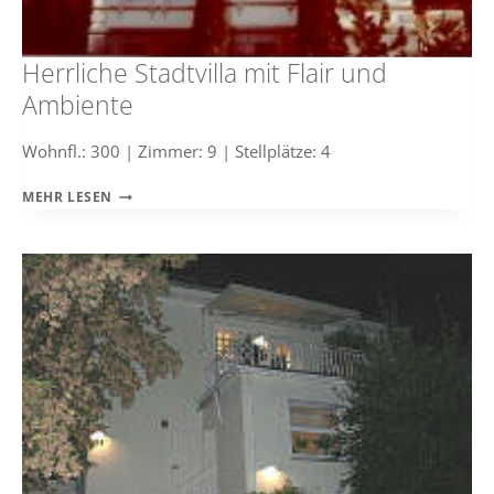
Herrliche Stadtvilla mit Flair und
Ambiente
Wohnfl.: 300 | Zimmer: 9 | Stellplätze: 4
HERRLICHE
MEHR LESEN
STADTVILLA
MIT
FLAIR
UND
AMBIENTE