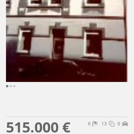
515.000 €
0
13
0