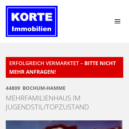
Zum
Inhalt
springen
ERFOLGREICH VERMARKTET –
BITTE NICHT
MEHR ANFRAGEN!
44809
BOCHUM-HAMME
MEHRFAMILIENHAUS IM
JUGENDSTIL/TOPZUSTAND