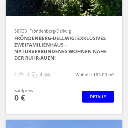
58730
Fröndenberg-Dellwig
FRÖNDENBERG-DELLWIG: EXKLUSIVES
ZWEIFAMILIENHAUS –
NATURVERBUNDENES WOHNEN NAHE
DER RUHR-AUEN!
2
4
4
Wohnfl.: 163.00 m²
Kaufpreis
0 €
DETAILS