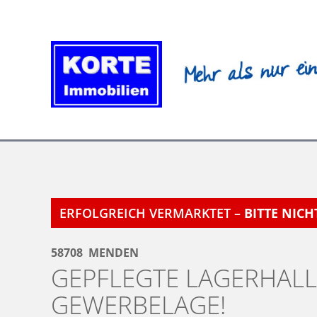
Zum
Inhalt
springen
ERFOLGREICH VERMARKTET –
BITTE NIC
58708
MENDEN
GEPFLEGTE LAGERHALL
GEWERBELAGE!