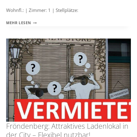
Wohnfl.: | Zimmer: 1 | Stellplätze:
GROSSES +
MEHR LESEN
V
ARIABLES L
ADENLOKAL –
F
ÜR I
HRE G
ESCHÄFTSIDEE!
Fröndenberg: Attraktives Ladenlokal in
der City – Flexibel nutzbar!