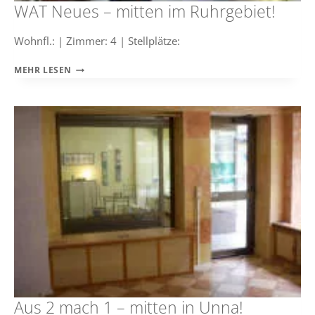
WAT Neues – mitten im Ruhrgebiet!
Wohnfl.: | Zimmer: 4 | Stellplätze:
WAT
MEHR LESEN
NEUES
–
MITTEN
IM
RUHRGEBIET!
Aus 2 mach 1 – mitten in Unna!