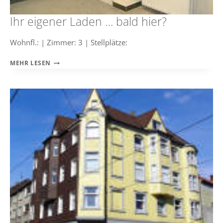
Ihr eigener Laden … bald hier?
Wohnfl.: | Zimmer: 3 | Stellplätze:
IHR
MEHR LESEN
EIGENER
LADEN
…
BALD
HIER?