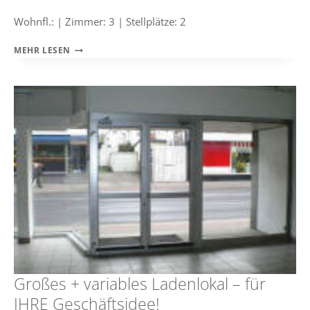
Wohnfl.: | Zimmer: 3 | Stellplätze: 2
AUS
MEHR LESEN
2
MACH
1
–
MITTEN
IN
UNNA!
Großes + variables Ladenlokal – für
IHRE Geschäftsidee!