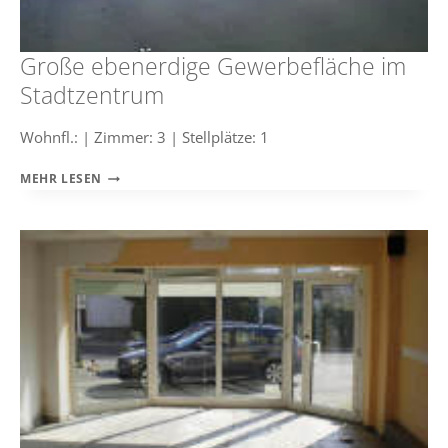
Große ebenerdige Gewerbefläche im
Stadtzentrum
Wohnfl.: | Zimmer: 3 | Stellplätze: 1
GROSSE E
MEHR LESEN
BENERDIGE G
EWERBEFLÄCHE I
M S
TADTZENTRUM